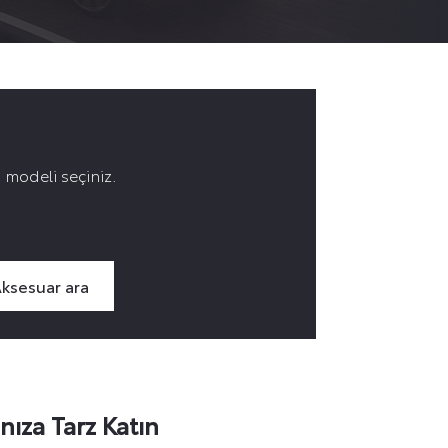
n modeli seçiniz.
ksesuar ara
ınıza Tarz Katın