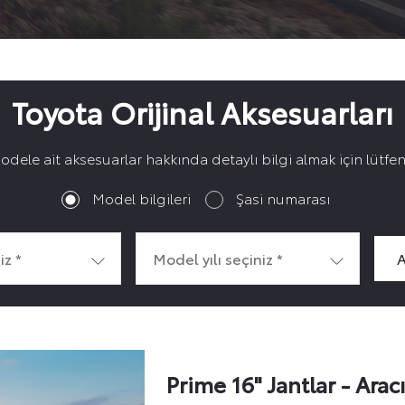
Toyota Orijinal Aksesuarları
odele ait aksesuarlar hakkında detaylı bilgi almak için lütfe
Model bilgileri
Şasi numarası
iz *
Model yılı seçiniz *
A
Prime 16" Jantlar - Arac