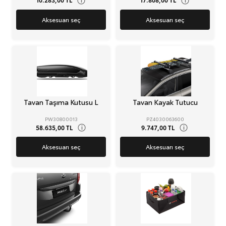
Aksesuarı seç
Aksesuarı seç
Tavan Taşıma Kutusu L
Tavan Kayak Tutucu
PW30800013
PZ4030063600
58.635,00 TL
9.747,00 TL
i
i
Aksesuarı seç
Aksesuarı seç