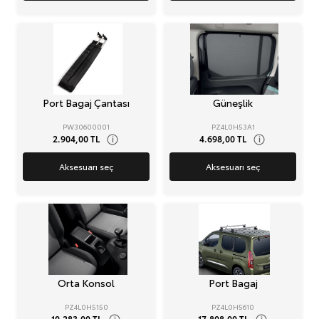
Port Bagaj Çantası
Güneşlik
PW30600001
PZ4L0H53A1
2.904,00 TL
4.698,00 TL
i
i
Aksesuarı seç
Aksesuarı seç
Orta Konsol
Port Bagaj
PZ4L0H5150
PZ4L0H5610
10.283,00 TL
17.808,00 TL
i
i