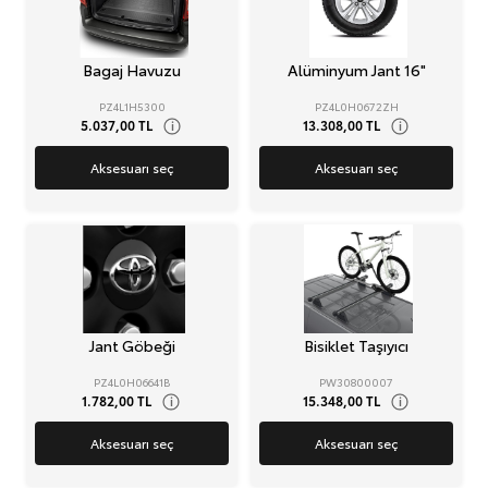
Bagaj Havuzu
Alüminyum Jant 16"
PZ4L1H5300
PZ4L0H0672ZH
5.037,00 TL
13.308,00 TL
i
i
Aksesuarı seç
Aksesuarı seç
Jant Göbeği
Bisiklet Taşıyıcı
PZ4L0H06641B
PW30800007
1.782,00 TL
15.348,00 TL
i
i
Aksesuarı seç
Aksesuarı seç