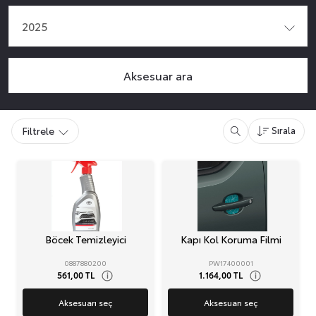
2025
Aksesuar ara
Filtrele
Sırala
Böcek Temizleyici
Kapı Kol Koruma Filmi
0887880200
PW17400001
561,00 TL
1.164,00 TL
i
i
Aksesuarı seç
Aksesuarı seç