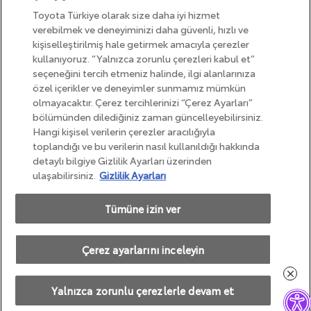
Toyota Türkiye olarak size daha iyi hizmet
verebilmek ve deneyiminizi daha güvenli, hızlı ve
kişiselleştirilmiş hale getirmek amacıyla çerezler
kullanıyoruz. “Yalnızca zorunlu çerezleri kabul et”
seçeneğini tercih etmeniz halinde, ilgi alanlarınıza
Yasal Uyarı
özel içerikler ve deneyimler sunmamız mümkün
olmayacaktır. Çerez tercihlerinizi “Çerez Ayarları”
Bilgi Toplumu Hizmetleri
bölümünden dilediğiniz zaman güncelleyebilirsiniz.
Çerez Politikası
Hangi kişisel verilerin çerezler aracılığıyla
Kişisel Verilerin Korunması
toplandığı ve bu verilerin nasıl kullanıldığı hakkında
detaylı bilgiye Gizlilik Ayarları üzerinden
Kalite Standartları
ulaşabilirsiniz.
Gizlilik Ayarları
Tümüne izin ver
Çerez ayarlarını inceleyin
Copyright © Toyota 2025
Yalnızca zorunlu çerezlerle devam et
-->