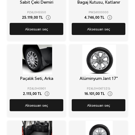
Sabit Çeki Demiri
Bagaj Kutusu, Katlanır
PZ4L0H5550
PW24100000
25.119,00 TL
4.746,00 TL
i
i
Aksesuarı seç
Aksesuarı seç
Paçalık Seti, Arka
Alüminyum Jant 17"
PZ4L0H0901
PZ4L0H0673ZG
2.115,00 TL
16.101,00 TL
i
i
Aksesuarı seç
Aksesuarı seç