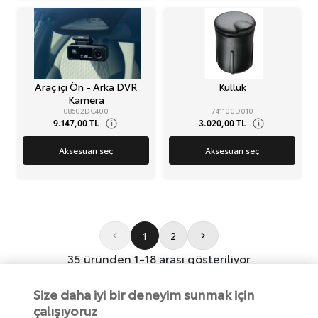
Araç içi Ön - Arka DVR
Küllük
Kamera
08602DC400
741100D010
9.147,00 TL
3.020,00 TL
i
i
Aksesuarı seç
Aksesuarı seç
1
2
35 üründen 1-18 arası gösteriliyor
Size daha iyi bir deneyim sunmak için
çalışıyoruz