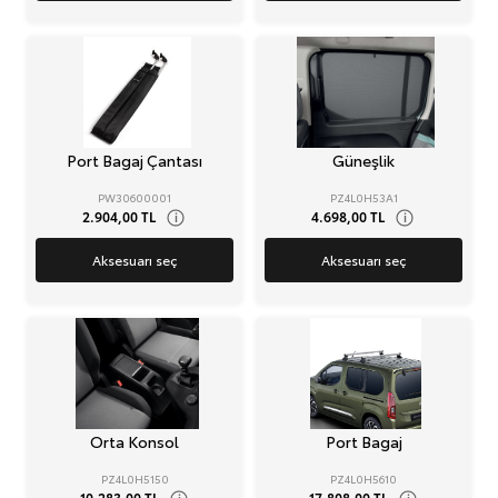
Port Bagaj Çantası
Güneşlik
PW30600001
PZ4L0H53A1
2.904,00 TL
4.698,00 TL
i
i
Aksesuarı seç
Aksesuarı seç
Orta Konsol
Port Bagaj
PZ4L0H5150
PZ4L0H5610
10.283,00 TL
17.808,00 TL
i
i