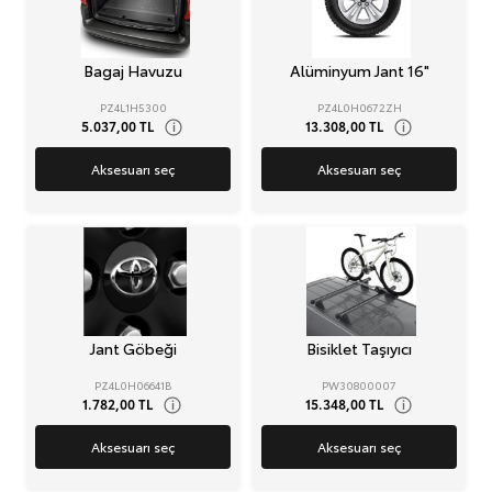
Bagaj Havuzu
Alüminyum Jant 16"
PZ4L1H5300
PZ4L0H0672ZH
5.037,00 TL
13.308,00 TL
i
i
Aksesuarı seç
Aksesuarı seç
Jant Göbeği
Bisiklet Taşıyıcı
PZ4L0H06641B
PW30800007
1.782,00 TL
15.348,00 TL
i
i
Aksesuarı seç
Aksesuarı seç