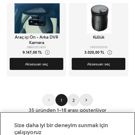
Araç içi Ön - Arka DVR
Küllük
Kamera
08602DC400
741100D010
9.147,00 TL
3.020,00 TL
i
i
Aksesuarı seç
Aksesuarı seç
1
2
35 üründen 1-18 arası gösteriliyor
Size daha iyi bir deneyim sunmak için
çalışıyoruz