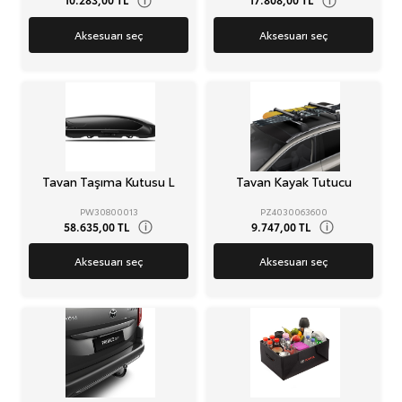
Aksesuarı seç
Aksesuarı seç
Tavan Taşıma Kutusu L
Tavan Kayak Tutucu
PW30800013
PZ4030063600
58.635,00 TL
9.747,00 TL
i
i
Aksesuarı seç
Aksesuarı seç