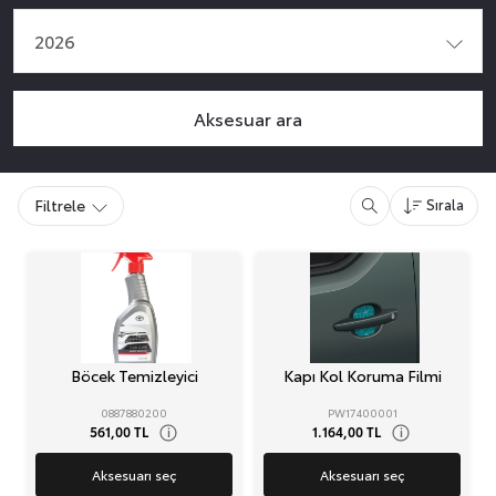
2026
Aksesuar ara
Filtrele
Sırala
Böcek Temizleyici
Kapı Kol Koruma Filmi
0887880200
PW17400001
561,00 TL
1.164,00 TL
i
i
Aksesuarı seç
Aksesuarı seç