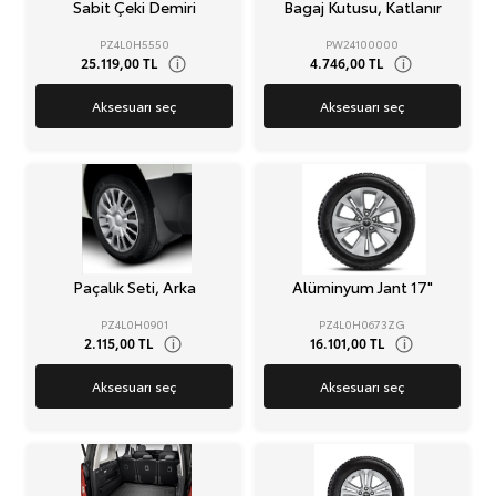
Sabit Çeki Demiri
Bagaj Kutusu, Katlanır
PZ4L0H5550
PW24100000
25.119,00 TL
4.746,00 TL
i
i
Aksesuarı seç
Aksesuarı seç
Paçalık Seti, Arka
Alüminyum Jant 17"
PZ4L0H0901
PZ4L0H0673ZG
2.115,00 TL
16.101,00 TL
i
i
Aksesuarı seç
Aksesuarı seç